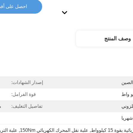
احصل على أف
وصف المنتج
لصين
إصدار الشهادات:
قوة الفرامل:
لزوني
تفاصيل التغليف:
م
ة 15 كيلوواط
, 
علبة نقل المحرك الكهربائي 150Nm
, 
علبة التروس 15 كيلوو