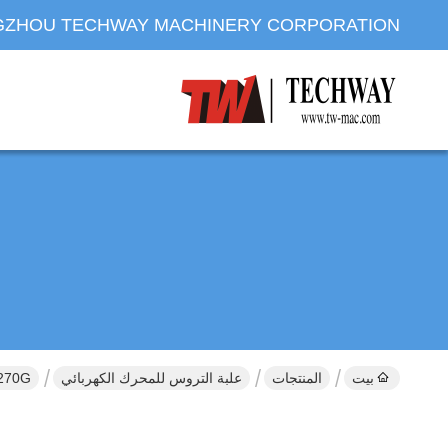
ZHOU TECHWAY MACHINERY CORPORATION
بيت
المنتجات
علبة التروس للمحرك الكهربائي
SC270G الرفع المباني 150Nm عجلة التروس الكهربائية 