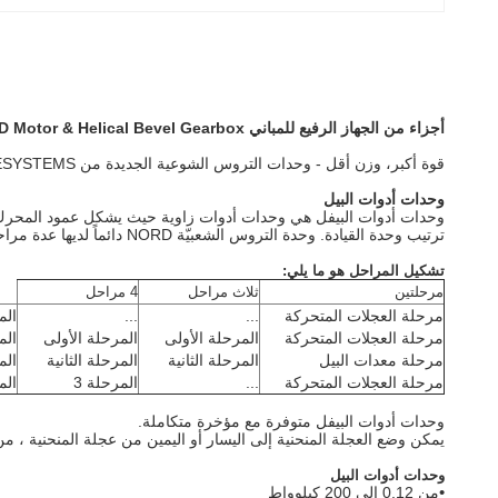
أجزاء من الجهاز الرفيع للمباني 15kW NORD Motor & Helical Bevel Gearbox للجهاز الرفيع للمباني / مصعد البناء SC270G
قوة أكبر، وزن أقل - وحدات التروس الشوعية الجديدة من NORD DRIVESYSTEMS
وحدات أدوات البيل
وحدات أدوات البيفل هي وحدات أدوات زاوية حيث يشكل عمود المحرك و العمو
ترتيب وحدة القيادة. وحدة التروس الشعبيّة NORD دائماً لديها عدة مراحل تروس.
تشكيل المراحل هو ما يلي:
مرحلتين
ثلاث مراحل
4 مراحل
مرحلة العجلات المتحركة
...
...
الم
مرحلة العجلات المتحركة
المرحلة الأولى
المرحلة الأولى
الم
مرحلة معدات البيل
المرحلة الثانية
المرحلة الثانية
الم
مرحلة العجلات المتحركة
...
المرحلة 3
الم
وحدات أدوات البيفل متوفرة مع مؤخرة متكاملة.
يمكن وضع العجلة المنحنية إلى اليسار أو اليمين من عجلة المنحنية ، م
وحدات أدوات البيل
•
من 0.12 إلى 200 كيلوواط