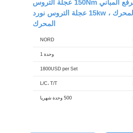
SC270G الرفع المباني 150Nm عجلة التروس
الكهربائية المحرك ، 15kw عجلة التروس نورد
المحرك
NORD
وحدة 1
1800USD per Set
L/C، T/T
500 وحدة شهريا