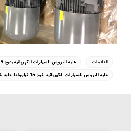
العلامات:
علبة التروس للسيارات الكهربائية بقوة 15 كيلوواط,50 هرتز محرك الحث الثلاثي المرحلي,علبة التروس الخاصة بالمحرك الكهربائي IP44
علبة التروس للسيارات الكهربائية بقوة 15 كيلوواط,علبة نقل المحرك الكهربائي 150Nm,علبة التروس 15 كيلوواط شمالية