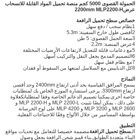
الحمولة القصوى 5000 كجم منصة تحميل المواد القابلة للانسحاب
عرض2200mm MLP2200-H
خصائص سطح تحميل الرافعة
1نظام سحب / دفع سهل
2أقصى طول خارج السفينة: 5.3m
3سعة الحمل القصوى: 5 طن
4عرض المنصة: 2.2m
5مع دعامات قابلة للتعديل لارتفاعات الأرضيات المختلفة
6التصميم المدمج يجعل النقل والتركيب أسهل
7مع نظام قفل سهل
8كل الدبابيس مع السلاسل لمنعها من السقوط أو فقدان
النماذج
يسمح المرافق القياسية بحد أدنى ارتفاع 2400mm وحد أقصى
ارتفاع 3300mm. يرجى استشارة الموزع الخاص بك لمتطلبات
خاصة أخرى.يمكننا تصميم الدعائم الخاصة وفقا لمتطلباتكعلاوة
على ذلك ، يمكن أيضًا تثبيت MLP 2200-L و MLP 2200-H و
MLP 2600 و MLP 3200 و MLP 4200 على لوح الخرسانة
بواسطة المسامير من خلال الألواح وفقًا للاحتياجات الفعلية.
التطبيق
الـ
سطح تحميل الرافعة
مصممة خصيصا للتعامل مع تحديات مواقع
البناء متعددة الطوابق.بناء قمم شحن الرافعة يجعل وصول