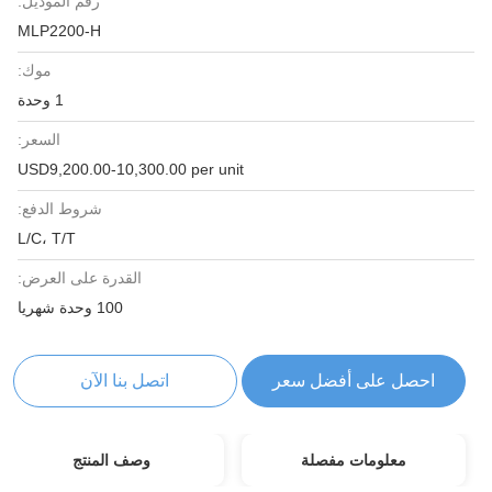
رقم الموديل:
MLP2200-H
موك:
1 وحدة
السعر:
USD9,200.00-10,300.00 per unit
شروط الدفع:
L/C، T/T
القدرة على العرض:
100 وحدة شهريا
احصل على أفضل سعر
اتصل بنا الآن
معلومات مفصلة
وصف المنتج