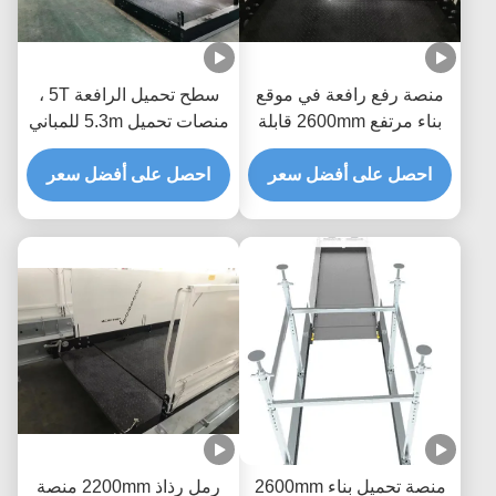
منصة رفع رافعة في موقع
سطح تحميل الرافعة 5T ،
بناء مرتفع 2600mm قابلة
منصات تحميل 5.3m للمباني
للانسحاب العرض
MLP3200-H
MLP2600
احصل على أفضل سعر
احصل على أفضل سعر
منصة تحميل بناء 2600mm
رمل رذاذ 2200mm منصة