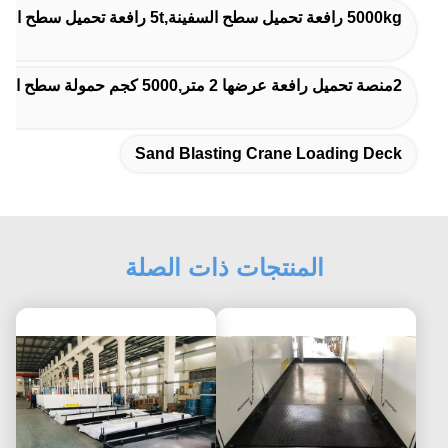
5000kg رافعة تحميل سطح السفينة,5t رافعة تحميل سطح السفينة,سطح تحميل رافعة التفجير الرمل
2منصة تحميل رافعة عرضها 2 متر,5000 كجم حمولة سطح التحميل القابل للانسحاب,منصات تحميل رافعات موقع البناء
Sand Blasting Crane Loading Deck
المنتجات ذات الصلة