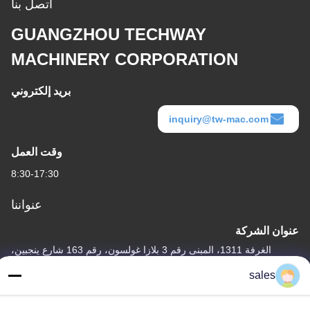
اتصل بنا
GUANGZHOU TECHWAY
MACHINERY CORPORATION
بريد إلكتروني
inquiry@tw-mac.com
وقت العمل
8:30-17:30
عنواننا
عنوان الشركة
الغرفة 1311، المبنى رقم 3 بلازا غولسون، رقم 163 شارع ينجبين،
منطقة هودو، قوانغتشو، 510800، الصين
sales
عنوان المصنع