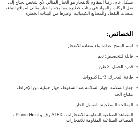
بشكل عام، رفنا المقاوم للانفجار هو الخيار المثالي لأي شخص يحتاج إلى
نقل الركاب والمواد في بيئات خطيرة.مما يجعلها خيار مثالي لمواقع البناء،
منصات النفط، والمصانع الكيميائية، وغيرها من البيئات الخطرة.
الخصائص:
اسم المنتج: عدادة بناء مضادة للانفجار
قابلة للتخصيص: نعم
قدرة الحمل: 3 طن
طاقة المحرك: 3*11كيلوواط
جهاز السلامة: جهاز السلامة ضد السقوط، جهاز حماية من الإفراط،
مفتاح الحد
المعالجة السطحية: الغسيل الحار
المصاعد الصناعية المقاومة للانفجارات ، ATEX رف و Pinion Hoist ،
المصاعد الصناعية المقاومة للانفجارات