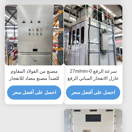
سرعة الرفع 0-27m/min
مصنع من الفولاذ المقاوم
عازل الانفجار المباني الرفع
للصدأ مصنع مضاد للانفجار
SC300/300 مع نظام
مع وظيفة تشغيل تلقائي
التحكم VFD
احصل على أفضل سعر
احصل على أفضل سعر