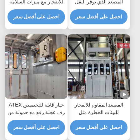
المصعد الذي يوفر النقل
للانفجار مع ميزات السلامة
الرأسي مع ميزات مقاومة
المتقدمة للركاب والمواد في
احصل على أفضل سعر
للانفجار في البيئات الصناعية
المناطق الخطرة
احصل على أفضل سعر
الخطرة
المصعد المقاوم للانفجار
خيار قابلة للتخصيص ATEX
للبيئات الخطرة مثل
رف عجلة رفع مع حمولة من
المصافي والمصانع الكيميائية
2000kg / كابين تثبيت في
احصل على أفضل سعر
مع نظام التشغيل التلقائي
الداخل والخارج
احصل على أفضل سعر