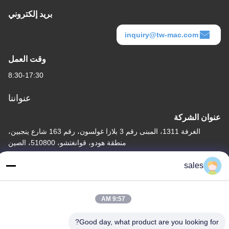
بريد إلكتروني
inquiry@tw-mac.com
وقت العمل
8:30-17:30
عنواننا
عنوان الشركة
الغرفة 1311، المبنى رقم 3 بلازا غولسون، رقم 163 شارع ينجبين،
منطقة هودو، قوانغتشو، 510800، الصين
عنوان المصنع
sales
رقم 318 طريق فوفينغ الصناعي مدينة شينشان، منطقة باييون،
قوانغتشو، 510460، الصين
9:57 AM
تيل
86-20-36969420
Good day, what product are you looking for?