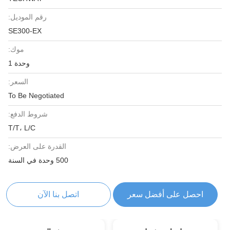
رقم الموديل:
SE300-EX
موك:
وحدة 1
السعر:
To Be Negotiated
شروط الدفع:
T/T، L/C
القدرة على العرض:
500 وحدة في السنة
احصل على أفضل سعر
اتصل بنا الآن