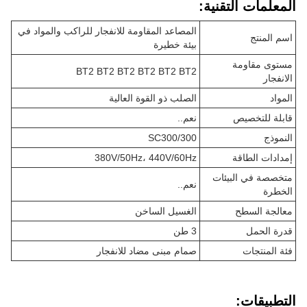
المعلمات التقنية:
المصاعد المقاومة للانفجار للراكب والمواد في
اسم المنتج
بيئة خطيرة
مستوى مقاومة
BT2 BT2 BT2 BT2 BT2 BT2
الانفجار
المواد
الصلب ذو القوة العالية
قابلة للتخصيص
نعم..
النموذج
SC300/300
إمدادات الطاقة
380V/50Hz، 440V/60Hz
متخصصة في البيئات
نعم..
الخطرة
معالجة السطح
الغسيل الساخن
قدرة الحمل
3 طن
فئة المنتجات
صمام مبنى مضاد للانفجار
التطبيقات: