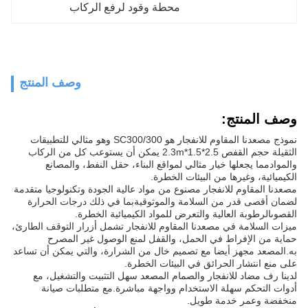
محطة وقود لرفع الركاب
وصف المنتج
وصف المنتج:
نموذج مصعدنا المقاوم للانفجار هو SC300/300 وهو مثالي للتطبيقات
الثقيلة حجم القفص 2.5*1.5*2.3m يمكن أن يستوعب كل من الركاب
والموادمما يجعلها خيار مثالي لمواقع البناء، حقل النفط، والمصانع
الكيميائية، وغيرها من البيئات الخطرة.
مصعدنا المقاوم للانفجار مصنوع من مواد عالية الجودة وتكنولوجيا متقدمة
لضمان أقصى قدر من السلامة والموثوقيةبما في ذلك درجات الحرارة
القصوىالرطوبة العالية والتعرض للمواد الكيميائية الخطرة.
ميزات السلامة في مصعدنا المقاوم للانفجار تشمل أزرار التوقف الطارئ،
حماية من الإفراط في الحمل، والقفل لمنع الوصول غير المصرح
به.المصعد مجهز أيضا مع تصميم خال من الشرارة، والتي يمكن أن تساعد
على منع انتشار الحرائق في البيئات الخطرة.
لدينا رف مضاد للانفجار والصمام المصعد سهل التثبيت والتشغيل، مع
أدوات التحكم سهلة الاستخدام وواجهة مباشرة.مع متطلبات صيانة
منخفضة وعمر خدمة طويل.