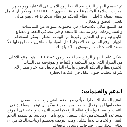
تم تصميم الجهاز الرفيع ضد الانفجار مع الأمان في الاعتبار، وهو مجهز
بميزات السلامة المتقدمة للحماية القصوى.
EXD II CT4
، ويمكن أن تحمل
سعة حمولة 3 أطنان. نظام التحكم هو نظام تحكم VFD ، وهو مثالي
للعمل الدقيق والفعال.
هذا المنتج مثالي للاستخدام في مجموعة متنوعة من المناسبات
والسيناريوهات. وهو مناسب للاستخدام في مصافي النفط والمصانع
الكيميائية ومواقع التعدين وغيرها من البيئات الخطرة.يمكن استخدام
الجهاز الرفع المبنى ضد الانفجار لنقل المواد والمسافرين، مما يجعلها حلًا
متعدد الاستخدامات وموثوق به لاحتياجاتك.
بشكل عام، الجهاز الرفيع ضد الانفجار من TECHWAY هو المنتج الأعلى
من الطراز الذي يوفر السلامة والكفاءة والموثوقية في البيئات
الخطرة.نظام التحكم الدقيق، والبناء الدائم يجعل منه خيار ممتاز لأي
شركة تتطلب حلول النقل في البيئات الخطرة.
الدعم والخدمات:
المنتج المضاد للانفجارات يأتي مع الدعم الفني والخدمات لضمان
استخدامها آمن وفعال. فريقنا من الخبراء يمكن أن توفر المساعدة في
التثبيت والصيانة،وإصلاح نظام الرفعكما نقدم التدريب والدعم في الموقع
لمساعدة المستخدمين على تشغيل الرفع بأمان وفعالية. تم تصميم الدعم
التقني والخدمات لدينا لتقليل وقت التوقف وتعظيم الإنتاجية.التأكد من أن
نظام رفعك يلبي احتياجاتك ويتجاوز توقعاتك.