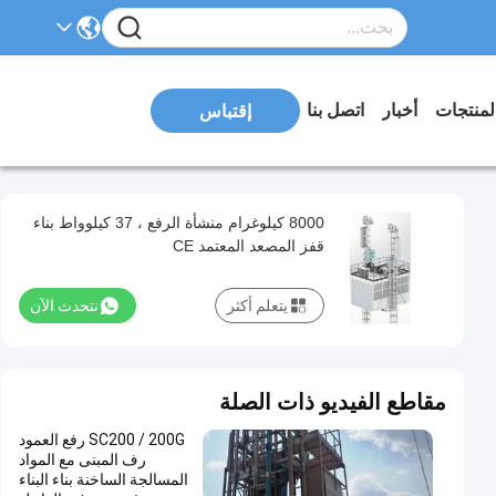
لمنتجات
أخبار
اتصل بنا
إقتباس
8000 كيلوغرام منشأة الرفع ، 37 كيلوواط بناء
قفز المصعد المعتمد CE
يتعلم أكثر
نتحدث الآن
مقاطع الفيديو ذات الصلة
SC200 / 200G رفع العمود
رف المبنى مع المواد
المسالجة الساخنة بناء البناء