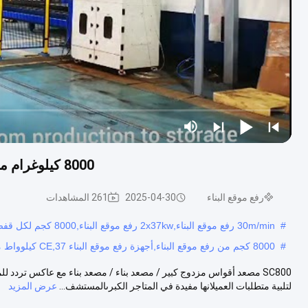
8000 كيلوغرام منشأة الرفع ، 37 كيلوواط بناء قفز المصعد المعتمد CE
رفع موقع البناء
2025-04-30
261 المشاهدات
#
30m/min رفع موقع البناء,2x37kw رفع موقع البناء,8000 كجم لكل قفص
#
8000 كجم من رفع موقع البناء,أجهزة رفع موقع البناء CE,37 كيلوواط من مصعد القفز
SC800 مصعد أقواس مزدوج كبير / مصعد بناء / مصعد بناء مع عاكس تردد للم
لتلبية متطلبات العميلانها مفيدة في المتاجر الكبرىالمستشف...
عرض المزيد