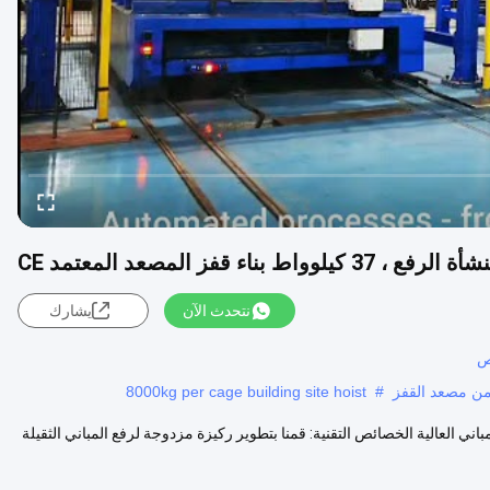
نتحدث الآن
يشارك
8000kg per cage building site hoist
#
باني العالية الخصائص التقنية: قمنا بتطوير ركيزة مزدوجة لرفع المباني الثقيلة