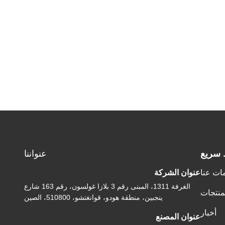
 سريع
عنواننا
ات عنا
عنوان الشركة
الغرفة 1311، المبنى رقم 3 بلازا غولسون، رقم 163 شارع
منتجات
ينجبين، منطقة هودو، قوانغتشو، 510800، الصين
أخبار
عنوان المصنع