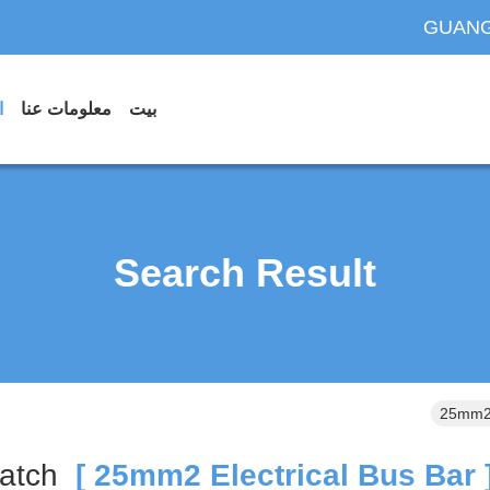
GUANG
بيت
معلومات عنا
ا
Search Result
25mm2 
Match
[ 25mm2 Ele