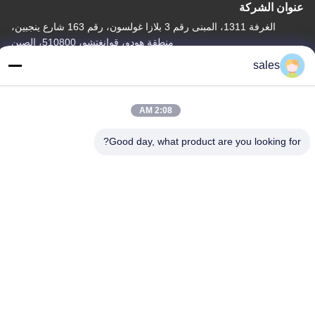
عنوان الشركة
الغرفة 1311، المبنى رقم 3 بلازا غولسون، رقم 163 شارع ينجبين،
منطقة هودو، قوانغتشو، 510800، الصين
sales
عنوان المصنع
رقم 318 طريق فوفينغ الصناعي مدينة شينشان، منطقة باييون،
قوانغتشو، 510460، الصين
2:08 AM
تيل
Good day, what product are you looking for?
86-20-36969420
الصين جودة جيدة رفع موقع البناء المورد. حقوق الطبع والنشر © -2026
GUANGZHOU TECHWAY MACHINERY CORPORATION . جميع
الحقوق محفوظة.
سياسة الخصوصية
|
خريطة الموقع