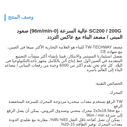
وصف المنتج
SC200 / 200G عالية السرعة (0-96m/min) صعود
المبنى / مصعد البناء مع عاكس التردد
مصعد TW-TECHWAY للبناء هو العلامة التجارية الأكثر مبيعا في الصين،
مع شهادة CE.
بفضل استثمارنا المستمر والابتكار، قمنا بإنشاء أكثر منشآت التصنيع
المتقدمة في الصين!أول خط إنتاج آلي بالكامل مجهز بأحدثالتكنولوجيا في
البلاد. كل عام نحن نقدم أكثر من 6000 وحدة من رفعات المباني / مصاعد
البناء إلى العالم بأسره.
الخصائص التقنية:
المحرك
TW الرفع تستخدم معدات منحدرة مزدوجة المحرك للسرعة المنخفضة
الرفع.
- مع 2x3x18.5kw محرك منحني وصندوق التروس، يمكن أن يصل الرفع
إلى سرعة 96m / min.
- يمكن أن تصل كفاءة ناقل النقل 93%-95%، مقارنة مع تقليدي الدودة
معدات المحرك توفير الطاقة 15-20%.