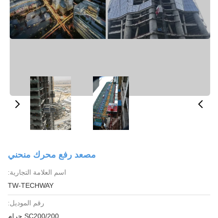
مصعد رفع محرك منحني
اسم العلامة التجارية:
TW-TECHWAY
رقم الموديل:
SC200/200 جرام