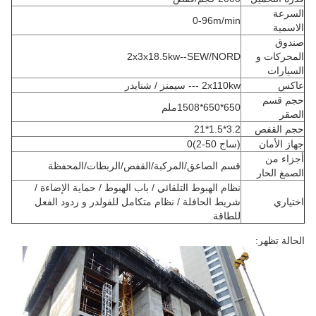
السرعة
0-96m/min
الاسمية
صندوق
المحركات و
2x3x18.5kw--SEW/NORD
السيارات
عاكس
2x110kw --- سيمنز / شنايدر
حجم قسم
650*650*1508ملم
الصقر
حجم القفص
3.2*1.5*21
جهاز الأمان
(ساج 50-2)0
أجزاء من
قسم الصاعق/المركبة/القفص/الربطات/المحفظة
الصمغ الحار
نظام الهبوط التلقائي / باب الهبوط / حماية الإضاءة /
اختياري
شريط الحافلة / نظام متكامل للفولدر و ردود الفعل
للطاقة
الحالة تظهر: