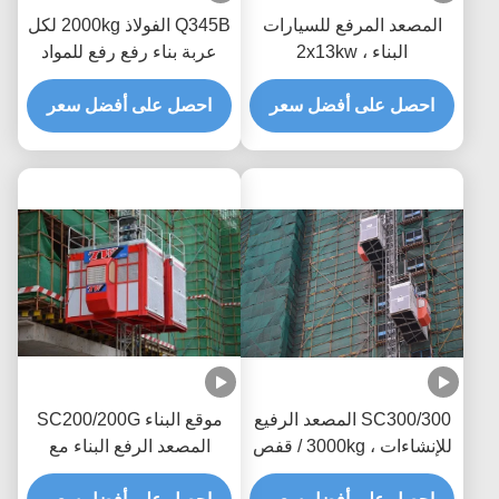
المصعد المرفع للسيارات
Q345B الفولاذ 2000kg لكل
البناء ، 2x13kw
عربة بناء رفع رفع للمواد
الركاب
احصل على أفضل سعر
احصل على أفضل سعر
SC300/300 المصعد الرفيع
موقع البناء SC200/200G
للإنشاءات ، 3000kg / قفص
المصعد الرفع البناء مع
رف الرفع
عاكس التردد