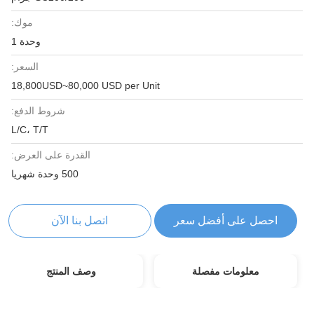
موك:
وحدة 1
السعر:
18,800USD~80,000 USD per Unit
شروط الدفع:
L/C، T/T
القدرة على العرض:
500 وحدة شهريا
احصل على أفضل سعر
اتصل بنا الآن
معلومات مفصلة
وصف المنتج