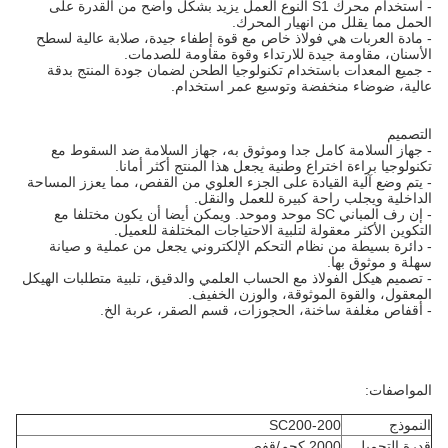
- استخدام محرك S1 النوع العمل يزيد بشكل واضح من القدرة على
الحمل مما يقلل من انهيار المحرك.
- مادة العربات هي فولاذ خاص مع قوة إطفاء جيدة، صلابة عالية لسطح
الأسنان، مقاومة جيدة للارتداء وقوة مقاومة للصدمات.
- جميع المعدات باستخدام تكنولوجيا الطحن لضمان جودة المنتج بدقة
عالية، ضوضاء منخفضة وتوسيع عمر استخدام.
التصميم
- جهاز السلامة كامل جدا وموثوق به، جهاز السلامة ضد السقوط مع
تكنولوجيا براءة اختراع وطنية يجعل هذا المنتج أكثر أمانا.
- يتم وضع آلية القيادة على الجزء العلوي من القفص، مما يعزز المساحة
الداخلية ويجلب راحة كبيرة للعمل والنقل.
- إن رف المباني SC موحد وموحد. ويمكن أيضا أن يكون مختلفا مع
التكوين الأكثر معقولة لتلبية الاحتياجات المختلفة للعميل.
- دائرة بسيطة من نظام التحكم الإلكتروني يجعل من عملية و صيانة
سهلة و موثوق بها.
- تصميم هيكل الفولاذ مع الحساب العلمي والدقيق، تلبية متطلبات الهيكل
المعقول، والقوة الموثوقة، والوزن الخفيف.
- أقفاص مغلفة ساخنة، الحجوزات، قسم الصقر، عربة الخ.
المواصفات:
النموذج
SC200-200
قدرة التحميل
2000 كجم/قفص