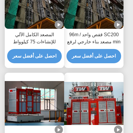
SC200 قفص واحد 96m /
المصعد الكامل الآلي
min مصعد بناء خارجي لرفع
للإنشاءات 75 كيلوواط
المواد
مصعد للمباني
احصل على أفضل سعر
احصل على أفضل سعر