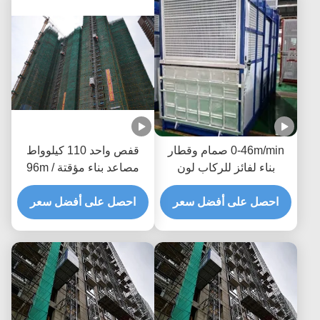
0-46m/min صمام وقطار
قفص واحد 110 كيلوواط
بناء لفائز للركاب لون
مصاعد بناء مؤقتة 96m /
مخصص
min مصعد رجل بناء
احصل على أفضل سعر
احصل على أفضل سعر