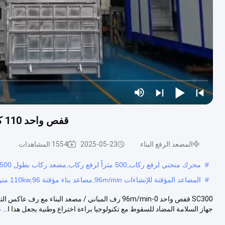
قفص واحد 110 كيلوواط مصاعد بناء مؤقتة 96m / min مصعد رجل بناء
المصعد الرفع البناء
2025-05-23
1554 المشاهدات
#
محرك منحني لرفع ركاب,500 متراً لرفع ركاب,مصعد ركاب بطول 500 متر لموقع البناء
#
المصاعد المؤقتة للإنشاءات 96m/min,مصاعد بناء مؤقتة 110kw,96 متر/دقيقة رف رجل البناء
جهاز السلامة المضاد للسقوط مع تكنولوجيا براءة اختراع وطنية يجعل هذا ا...
ع