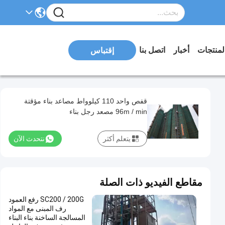
لمنتجات
أخبار
اتصل بنا
إقتباس
قفص واحد 110 كيلوواط مصاعد بناء مؤقتة
96m / min مصعد رجل بناء
يتعلم أكثر
نتحدث الآن
مقاطع الفيديو ذات الصلة
SC200 / 200G رفع العمود
رف المبنى مع المواد
المسالجة الساخنة بناء البناء