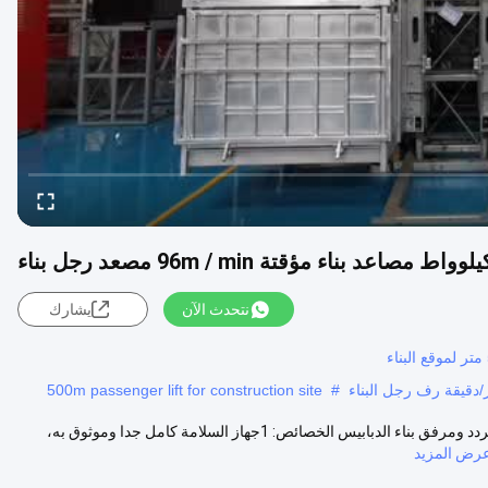
نتحدث الآن
يشارك
500m passenger lift for construction site
#
SC300 قفص واحد 0-96m/min رف المباني / مصعد البناء مع رف عاكس التردد ومرفق بناء الدبابيس الخصائص: 1جهاز السلامة كامل جدا وموثوق به،
رض المزيد