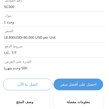
رقم الموديل:
SC300
موك:
وحدة 1
السعر:
18,800USD~80,000 USD per Unit
شروط الدفع:
L/C، T/T
القدرة على العرض:
500 وحدة شهريا
احصل على أفضل سعر
اتصل بنا الآن
معلومات مفصلة
وصف المنتج