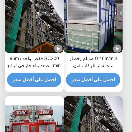
0-46m/min صمام وقطار
SC200 قفص واحد 96m /
بناء لفائز للركاب لون
min مصعد بناء خارجي لرفع
مخصص
المواد
احصل على أفضل سعر
احصل على أفضل سعر