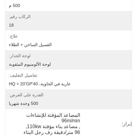
500 م
الركاب رقم:
18
علاج:
الغسيل الساخن + الطلاء
لوحة الجدار:
لوحة الألومنيوم المثقوبة
تفاصيل التغليف:
عارية في الحاوية، 40'HQ + 20'GP
القدرة على العرض:
500 وحدة شهريا
المصاعد المؤقتة للإنشاءات 
96m/min
إبراز:
, 
مصاعد بناء مؤقتة 110kw
, 
96 متر/دقيقة رف رجل البناء