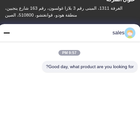
الغرفة 1311، المبنى رقم 3 بلازا غولسون، رقم 163 شارع ينجبين،
منطقة هودو، قوانغتشو، 510800، الصين
عنوان المصنع
sales
رقم 318 طريق فوفينغ الصناعي مدينة شينشان، منطقة باييون،
قوانغتشو، 510460، الصين
9:57 PM
تيل
86-20-36969420
Good day, what product are you looking for?
الصين جودة جيدة رفع موقع البناء المورد. حقوق الطبع والنشر © -2026
GUANGZHOU TECHWAY MACHINERY CORPORATION . جميع
الحقوق محفوظة.
سياسة الخصوصية
|
خريطة الموقع