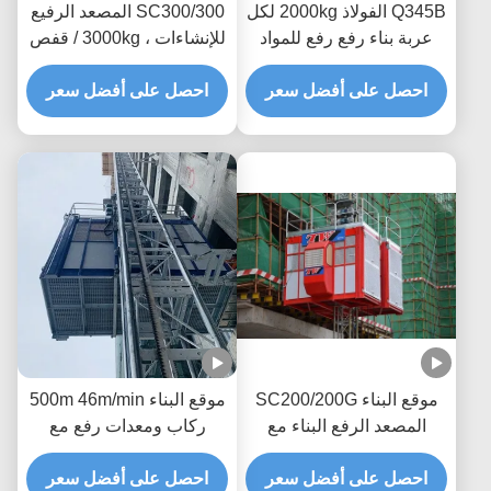
Q345B الفولاذ 2000kg لكل
SC300/300 المصعد الرفيع
عربة بناء رفع رفع للمواد
للإنشاءات ، 3000kg / قفص
الركاب
رف الرفع
احصل على أفضل سعر
احصل على أفضل سعر
موقع البناء SC200/200G
موقع البناء 500m 46m/min
المصعد الرفع البناء مع
ركاب ومعدات رفع مع
عاكس التردد
تكييف الهواء
احصل على أفضل سعر
احصل على أفضل سعر