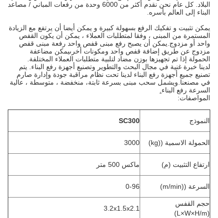
البلاد. كل عام نحن نقدم أكثر من 6000 وحدة من رفعات المباني / مصاعد
البناء إلى العالم بأسره.
يمكن تثبيت و تفكيك الرفع بسهولة كبيرة و يمكن أيضا أن يرتفع مع الزيادة
المستمرة من المبنى ، وفقا لمتطلبات العملاء ، يمكن أن يكون القفص
واحد أو مزدوج.يمكن أن يصبح رفع مبنى قفص واحد رفعة مبنى قفص
مزدوج عن طريق إضافة قفص واحد ومكونات أخرىيمكن مضاعفة
الحمولة إذا تم تجهيزها بوزن مضاد لتلبية متطلبات العملاء المختلفة.
لدينا خبرة غنية في مجال البحث والتطوير وتصنيع أجهزة رفع البناء. يتم
تصنيع جميع أجهزة رفع البناء لدينا تحت نظام مراقبة جودة وإدارة صارم
في مصنعنا.ويشمل سحب مبنى بسرعة ثابتة، منخفضة ، متوسطة ، عالية
السرعة رفع البناء
.
المواصفات:
النموذج
SC300
الحمولة الاسمية ((kg)
3000
ارتفاع التثبيت (م)
ماكس 500 متر
السرعة ((m/min)
0-96
حجم القفس
3.2x1.5x2.1
(L×W×H/m)