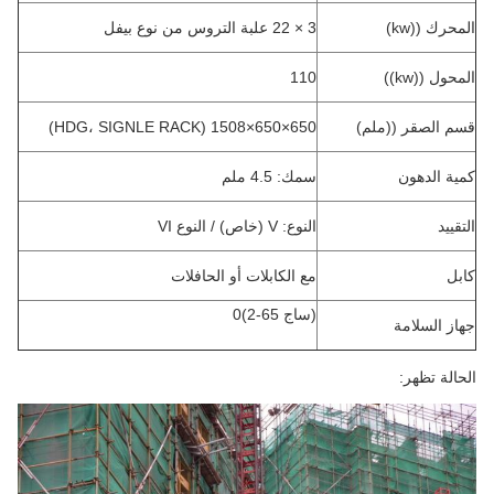
المحرك ((kw)
3 × 22 علبة التروس من نوع بيفل
المحول ((kw))
110
قسم الصقر ((ملم)
650×650×1508 (HDG، SIGNLE RACK)
كمية الدهون
سمك: 4.5 ملم
التقييد
النوع: V (خاص) / النوع VI
كابل
مع الكابلات أو الحافلات
(ساج 65-2)0
جهاز السلامة
الحالة تظهر: