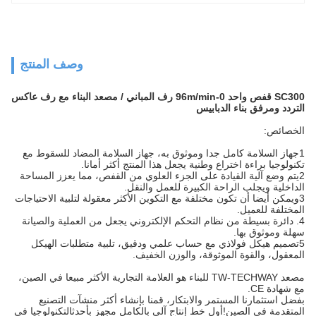
وصف المنتج
SC300 قفص واحد 0-96m/min رف المباني / مصعد البناء مع رف عاكس
التردد ومرفق بناء الدبابيس
الخصائص:
1جهاز السلامة كامل جدا وموثوق به، جهاز السلامة المضاد للسقوط مع
تكنولوجيا براءة اختراع وطنية يجعل هذا المنتج أكثر أمانا.
2يتم وضع آلية القيادة على الجزء العلوي من القفص، مما يعزز المساحة
الداخلية ويجلب الراحة الكبيرة للعمل والنقل.
3ويمكن أيضا أن تكون مختلفة مع التكوين الأكثر معقولة لتلبية الاحتياجات
المختلفة للعميل.
4. دائرة بسيطة من نظام التحكم الإلكتروني يجعل من العملية والصيانة
سهلة وموثوق بها.
5تصميم هيكل فولاذي مع حساب علمي ودقيق، تلبية متطلبات الهيكل
المعقول، والقوة الموثوقة، والوزن الخفيف.
مصعد TW-TECHWAY للبناء هو العلامة التجارية الأكثر مبيعا في الصين،
مع شهادة CE.
بفضل استثمارنا المستمر والابتكار، قمنا بإنشاء أكثر منشآت التصنيع
المتقدمة في الصين!أول خط إنتاج آلي بالكامل مجهز بأحدثالتكنولوجيا في