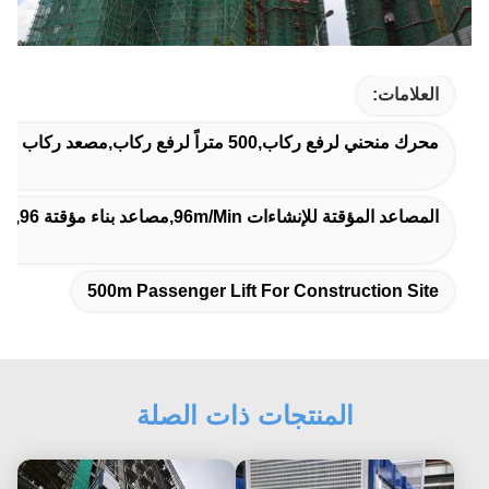
العلامات:
محرك منحني لرفع ركاب,500 متراً لرفع ركاب,مصعد ركاب بطول 500 متر لموقع البناء
المصاعد المؤقتة للإنشاءات 96m/min,مصاعد بناء مؤقتة 110kw,96 متر/دقيقة رف رجل البناء
500m Passenger Lift For Construction Site
المنتجات ذات الصلة