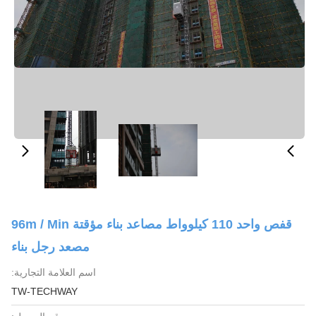
قفص واحد 110 كيلوواط مصاعد بناء مؤقتة 96m / Min
مصعد رجل بناء
اسم العلامة التجارية:
TW-TECHWAY