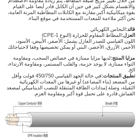
من خلال تغيير مزيج صيغة المطاط، يتم زيادة مقاومة الاصطدام
والانقسام بشكل كبير في حين أن الكابل قادر أيضا على القيام
بقوة ميكانيكية أكبر.مقارنة مع الكابلات المطاطية المرنة العامة،
نحن أكثر ملاءمة للمعدات المستخدمة في موقع البناء.
قائد:
النحاس الكهربائي
العزل:
المطاط المقاوم للحرارة (النوع CPE-1)
اللون القياسي للصدر العازل يشمل: الأصفر، الأبيض، الأسود،
الأحمر، الأزرق، الأخضر، البني أو يمكن تخصيصها وفقا لاحتياجاتك
مزايا المنتج:
لديها مزايا ممتازة في خصائص السحب، ومقاومة
التواء ممتازة، لا يوجد حزمة، والقلب المستمر، ومقاومة الارتداء،
الخ.
تطبيق المنتجات:
في حالة الجهد القياسي 450/750 فولت وأقل
من المصعد (بناء المصاعد) أو غيرها من المعدات الكهربائية
الثقيلة، وصلة إمدادات الطاقة المتنقلة للنصب الديناميكي لمصعد
القماش.قادرة على تحمل قوة أكبر ومقاومة العزم.