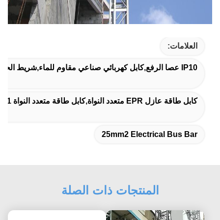
العلامات:
IP10 عصا الرفع,كابل كهربائي صناعي مقاوم للماء,شريط الحافلة الكهربائية 25 ملم مربع
كابل طاقة عازل EPR متعدد النواة,كابل طاقة متعدد النواة 21 ملم,كابل موصل نحاسي 21 ملم
25mm2 Electrical Bus Bar
المنتجات ذات الصلة