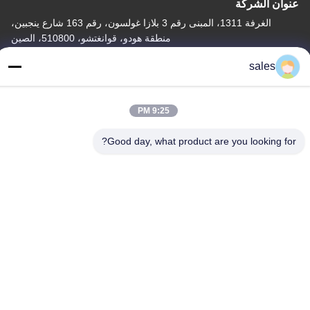
عنوان الشركة
الغرفة 1311، المبنى رقم 3 بلازا غولسون، رقم 163 شارع ينجبين،
منطقة هودو، قوانغتشو، 510800، الصين
عنوان المصنع
sales
رقم 318 طريق فوفينغ الصناعي مدينة شينشان، منطقة باييون،
قوانغتشو، 510460، الصين
9:25 PM
تيل
Good day, what product are you looking for?
86-20-36969420
الصين جودة جيدة رفع موقع البناء المورد. حقوق الطبع والنشر © -2026
GUANGZHOU TECHWAY MACHINERY CORPORATION . جميع
الحقوق محفوظة.
سياسة الخصوصية
|
خريطة الموقع