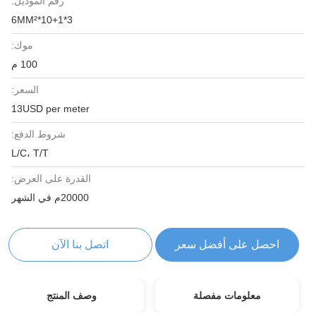
رقم الموديل:
3*10+1*6MM²
موك:
100 م
السعر:
13USD per meter
شروط الدفع:
L/C، T/T
القدرة على العرض:
20000م في الشهر
احصل على أفضل سعر
اتصل بنا الآن
معلومات مفصلة
وصف المنتج