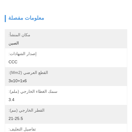
معلومات مفصلة
مكان المنشأ:
الصين
إصدار الشهادات:
CCC
القطع العرضي (mm2):
3x10+1x6
سمك الغطاء الخارجي (ملم):
3.4
القطر الخارجي (مم):
21-25.5
تفاصيل التغليف: