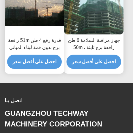
جهاز مراقبة السلامة 6 طن
قدرة رفع 4 طن 51m رافعة
رافعة برج ثابتة ، 50m
برج بدون قمة لبناء المباني
Qtz63 رافعة برج
العالية
احصل على أفضل سعر
احصل على أفضل سعر
اتصل بنا
GUANGZHOU TECHWAY
MACHINERY CORPORATION