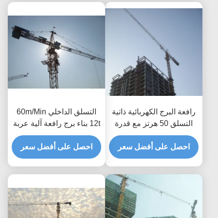
رافعة البرج الكهربائية ذاتية
التسلق الداخلي 60m/Min
التسلق 50 هرتز مع قدرة
12t بناء برج رافعة آلية عربة
رفع 12 طن نوع لوحة
احصل على أفضل سعر
احصل على أفضل سعر