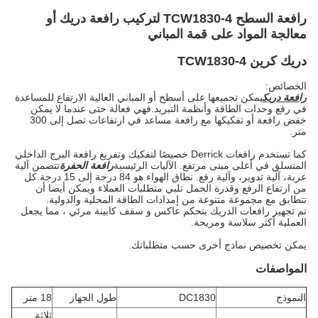
رافعة السطح TCW1830-4 لتركيب رافعة دريك أو
معالجة المواد على قمة المباني
دريك كرين TCW1830-4
الخصائص:
رافعة دريك
يمكن تجميعها على أسطح أو المباني العالية الارتفاع للمساعدة
في رفع وحدات الطاقة وأنظمة التبريد.فهي فعالة حتى عندما لا يمكن
خفض رافعة أو تفكيكها مع رافعة مساعد في ارتفاعات تصل إلى 300
متر.
كما تستخدم رافعات Derrick خصيصًا لتفكيك وتفريغ رافعة البرج الداخلي
المتسلق في أعلى مبنى مرتفع. الآليات الرئيسية
رافعة الحفرة
تتضمن آلية
عربة، آلية تدوير، وآلية رفع. نطاق الهواء هو 84 درجة إلى 15 درجة.كل
من ارتفاع الرفع وقدرة الحمل تلبي متطلبات العملاء ويمكن أيضا أن
تتطابق مع مجموعة متنوعة من إمدادات الطاقة المحلية والدولية.
تم تجهيز رافعات الدريك بتحكم عاكس و سقف كابينة مرئي ، مما يجعل
العملية أكثر سلاسة ومريحة.
يمكن تخصيص نماذج أخرى حسب متطلباتك.
المواصفات
النموذج
DC1830
طول الجهاز
18 متر
ثلاثة