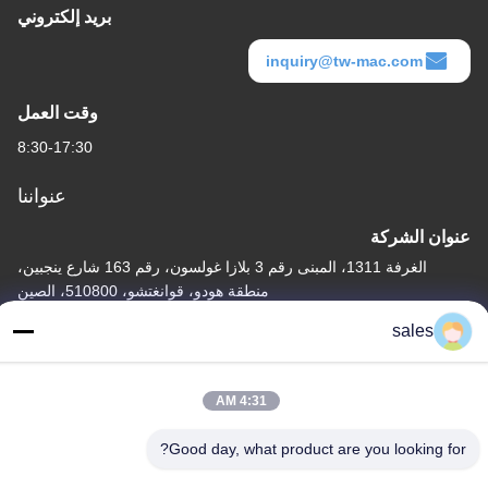
بريد إلكتروني
inquiry@tw-mac.com
وقت العمل
8:30-17:30
عنواننا
عنوان الشركة
الغرفة 1311، المبنى رقم 3 بلازا غولسون، رقم 163 شارع ينجبين،
منطقة هودو، قوانغتشو، 510800، الصين
sales
عنوان المصنع
رقم 318 طريق فوفينغ الصناعي مدينة شينشان، منطقة باييون،
قوانغتشو، 510460، الصين
4:31 AM
تيل
Good day, what product are you looking for?
86-20-36969420