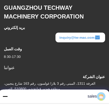
GUANGZHOU TECHWAY
MACHINERY CORPORATION
بريد إلكتروني
inquiry@tw-mac.com
وقت العمل
8:30-17:30
عنواننا
عنوان الشركة
الغرفة 1311، المبنى رقم 3 بلازا غولسون، رقم 163 شارع ينجبين،
منطقة هودو، قوانغتشو، 510800، الصين
sales
عنوان المصنع
رقم 318 طريق فوفينغ الصناعي مدينة شينشان، منطقة باييون،