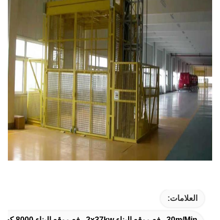
العلامات:
30m/min رفع موقع البناء,2x37kw رفع موقع البناء,8000 كجم لكل قفص