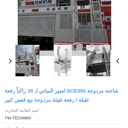
شاحنة مزدوجة SCE500 لعبور المباني لـ 30 راكباً رفعة
ثقيلة / رفعة ثقيلة مزدوجة مع قفص كبير
اسم العلامة التجارية:
TW-TECHWAY