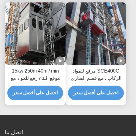
SCE400G مرفع للمواد
15kw 250m 40m / min
الركاب ، مع قسم الصاري
موقع البناء رفع للمواد مع
المزدوج وباب التدحرج
عاكس التردد
الكهربائي
احصل على أفضل سعر
احصل على أفضل سعر
اتصل بنا