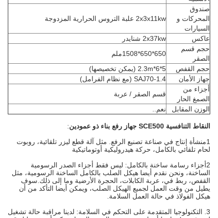
صندوق
المحركات و
2x3x11kw علبة التروس الحرارية المزدوجة
السيارات
عاكس
2x37kw شنايدر
حجم قسم
650*650*1508ملم
الصقر
حجم القفص
5*6*2.3m (يمكن تخصيصها)
جهاز الأمان
SAJ70-1.4 (مع نظام الفرامل)
أجزاء من
قسم الصقر / عربة
الصمغ الحار
الوزن المقابل
نعم..
النقاط التنافسية
SCE500 جهاز رفع بناء ذو عمودين
:
1منشأة إنتاج في صناعة تصنيع الرفع. مثل آلة قطع ليزر تلقائية، روبوت
لحام تلقائي بالكامل، حركة هيدروليكية أوتوماتيكية
2أجزاء رسامة ساخنة بالكامل: ليس فقط أجزاء الصدر الرسومية
الساخنة، ونحن نقدم أيضا هيكل الصلب بالكامل الساخنة الرسومية، مثل
القفص، ربط في، عربة الكابلات، الحجرة الأرضية وما إلى ذلك.سوف
يطيل من وقت العمل لجميع الهيكل الصلب، ويمكن أيضا التأكد من أن
هيكل الفولاذ في حالة العمل السلامة.
3. التكنولوجيا المتقدمة على التحكم في السلامة: لدينا مراقبة حالة تشغيل