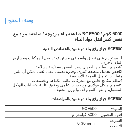
وصف المنتج
5000 كجم / SCE500 صاعقة بناء مزدوجة / صاعقة مواد مع
قفص كبير لنقل مواد البناء
SCE500 جهاز رفع بناء ذو عمودين
الخصائص التقنية:
1. يستخدم على نطاق واسع في مستودع، توصيل المركبات ومشاريع
البناء الأخرى؛
2تصميم الصاريين لضمان سير القفص بسلاسة وسلامة
3قفص تحميل منطقة كبيرة، وقدرة تحميل عبء ثقيل يمكن أن تلبي
متطلبات تحميل العملاء الأساسية.
4نظام مكابح خاص مع محركات عالية الكفاءة وتخفيضات
5تصميم هيكل فولاذي مع حساب علمي ودقيق، تلبية متطلبات الهيكل
المعقول، والقوة الموثوقة، والوزن الخفيف.
SCE500 جهاز رفع بناء ذو عمودين
المواصفات:
النموذج
SCE500
قدرة التحميل
5000 كيلوغرام
السرعة
0-30m/min
الاسمية