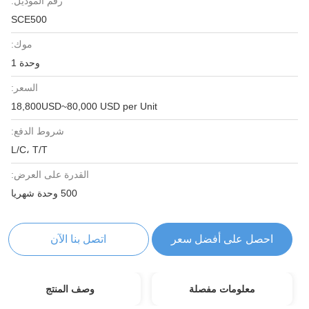
رقم الموديل:
SCE500
موك:
وحدة 1
السعر:
18,800USD~80,000 USD per Unit
شروط الدفع:
L/C، T/T
القدرة على العرض:
500 وحدة شهريا
احصل على أفضل سعر
اتصل بنا الآن
معلومات مفصلة
وصف المنتج