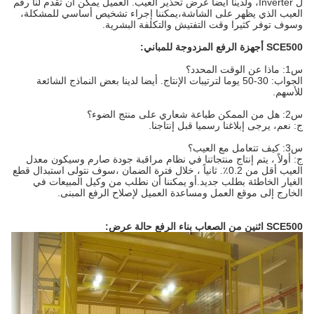
ل Inverter، ولدينا أيضا عرض تحذير العيب. العميل يمكن أن تقدم لنا رقم
العيب الذي يظهر على الشاشة،يمكننا إجراء تشخيص أساسي للمشكلة،
وسوف توفر كثيرا وقت التفتيش والتكلفة البشرية.
SCE500 أجهزة الرفع المزدوجة للمباني:
س1: ماذا عن الوقت المحدد؟
الجواب: 30-50 يوما لترتيبات الإنتاج. أيضا لدينا بعض النماذج الشائعة
للأسهم.
س2: هل من الممكن طباعة شعاري على منتج الضوء؟
ج: نعم، يرجى إبلاغنا رسميا قبل إنتاجنا.
س3: كيف تتعامل مع العيب؟
ج: أولاً ، يتم إنتاج منتجاتنا في نظام مراقبة جودة صارم وسيكون معدل
العيب أقل من 0.2٪. ثانياً ، خلال فترة الضمان ،سوف نتولى استبدال قطع
الغيار الخاطئة بطلب جديد.أو يمكننا أن نطلب من وكيل المبيعات في
الخارج إلى موقع العمل ومساعدة العميل لإصلاح الرفع المبنى.
SCE500 اثنين من الصعاب بناء الرفع حالة عرض: