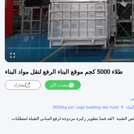
طلاء 5000 كجم موقع البناء الرفع لنقل مواد البناء
نتحدث الآن
يشارك
8000kg per cage building site hoist
#
5000 كغ من الرفع المزدوج للمباني لنقل مواد البناء في المباني العالية الخصائص التقنية: 1لقد قمنا بتطوير ركيزة مزدوجة لرفع المباني الثقيلة لمتطلبات