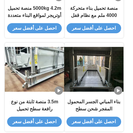
منصة تحميل بناء متحركة
5000kg 4.2m منصة تحميل
4000 ملم مع نظام قفل
أوتريجر لمواقع البناء متعددة
سهل
الطوابق
احصل على أفضل سعر
احصل على أفضل سعر
بناء المباني الجسر المحمول
3.5m منصة ثابتة من نوع
المفجر شحن سطح
رافعة سطح تحميل
MLP4200-H
FMLP3500 عرض
احصل على أفضل سعر
احصل على أفضل سعر
3500mm شهادة الحمل
الكامل