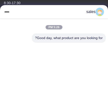
8:30-17:30
sales
عنواننا
عنوان الشركة
5:26 PM
الغرفة 1311، المبنى رقم 3 بلازا غولسون، رقم 163 شارع ينجبين،
منطقة هودو، قوانغتشو، 510800، الصين
Good day, what product are you looking for?
عنوان المصنع
رقم 318 طريق فوفينغ الصناعي مدينة شينشان، منطقة باييون،
قوانغتشو، 510460، الصين
تيل
86-20-36969420
الصين جودة جيدة رفع موقع البناء المورد. حقوق الطبع والنشر © -2026
GUANGZHOU TECHWAY MACHINERY CORPORATION . جميع