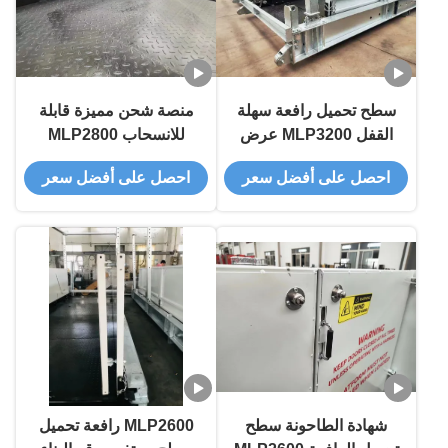
سطح تحميل رافعة سهلة
منصة شحن مميزة قابلة
القفل MLP3200 عرض
للانسحاب MLP2800
3200mm
العرض 2800mm الدعائم
احصل على أفضل سعر
احصل على أفضل سعر
القابلة للتعديل
شهادة الطاحونة سطح
MLP2600 رافعة تحميل