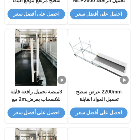
تحميل الرافعة MLP2600
سطح مرتفع موقع البناء
عرض 2600mm طلاء
Superdeck قابل للسحب
احصل على أفضل سعر
احصل على أفضل سعر
إيبوكسي
2600mm العرض
2200mm عرض سطح
3منصة تحميل رافعة قابلة
تحميل المواد القابلة
للانسحاب بعرض.2m مع
للانسحاب لموقع بناء مرتفع
اثنين أو أربعة دعامات
احصل على أفضل سعر
احصل على أفضل سعر