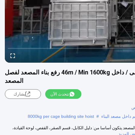
رفع المسافرين في المصعد / رفع داخل المبنى / داخل 46m / Min 1600kg رفع بناء المصعد لفصل
المصعد
نتحدث الآن
يشارك
8000kg per cage building site hoist
#
عمود المصعد.يتكون أساسا من: دليل الكابل، قسم الصقر، القفص، لوحة القيادة،
 المزيد