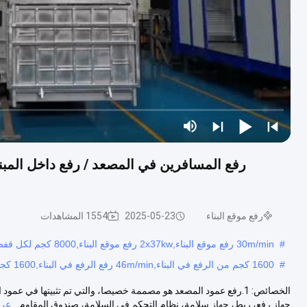
رفع موقع البناء
2025-05-23
1554 المشاهدات
#
30m/min رفع موقع البناء,2x37kw رفع موقع البناء,8000 كجم لكل قفص
#
1600 كجم من الرفع في البناء,46m/min رفع الرفع في البناء,1600 كجم داخل مصعد البناء
الخصائص: 1.رفع عمود المصعد هو مصممة خصيصا، والتي تم تثبيتها في 
جهاز رفع، ربط، جهاز سلامة، نظام التحكم في السلامة، صندوق المقاوم...
عرض