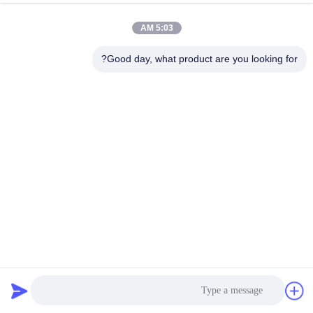
5:03 AM
Good day, what product are you looking for?
السلع ذات الصخور المزدوجة 30m / min موقع البناء رف في
المستودع
رفع موقع البناء
2025-05-23
1536 المشاهدات