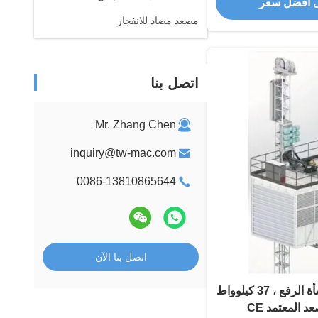
 أفضل سعر
مصعد مضاد للانفجار
اتصل بنا
Mr. Zhang Chen
inquiry@tw-mac.com
0086-13810865644
اتصل بنا الآن
8000 كيلوغرام منشأة الرفع ، 37 كيلوواط
د المعتمد CE