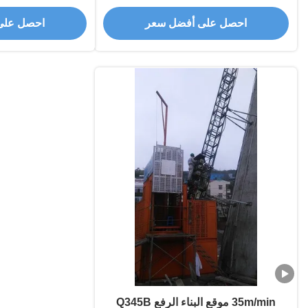
رف تجمع في الداخل
احصل على أفضل سعر
احصل على
35m/min موقع البناء الرفع Q345B